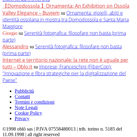
【Domodossola 】Ornamenta: An Exhibition on Ossola
Valley Elegance – Buyjem
Ornamenta: gioielli, abiti e
su
identità ossolana in mostra tra Domodossola e Santa Maria
Maggiore
Serenità fotografica: filosofare non basta (prima
Giorgio
su
parte)
Alessandro
Serenità fotografica: filosofare non basta
su
(prima parte)
Internet e territorio nazionale: la rete non è uguale per
tutti – Oblo.it
Imprese, Franceschini (FiberCop):
su
"Innovazione e fibra strategiche per la digitalizzazione del
Paese"
Pubblicità
Contatti
Termini e condizioni
Note Legali
Cookie Policy
Privacy
©1998 oblò sas | P.IVA 07558480013 | trib. torino n. 5185 del
11.09.1998 | all right reserved