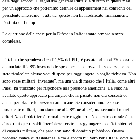
casa degli accordi. Il segretario generale Rutte si è distinto in questi mesi
per un approccio che potremmo definire di appeasement nei confronti del
presidente americano. Tuttavia, questo non ha modificato minimamente
l’ostilità di Trump.
La questione delle spese per la Difesa in Italia intanto sembra sempre
complessa.
L’Italia, che spendeva circa l’1,5% del PIL, è passata prima al 2% e ora ha
annunciato il 2,8% inserendo le spese per la sicurezza. In sostanza, sono
state ricalcolate alcune voci di spesa per raggiungere la soglia richiesta. Non
sono spese militari “inventate”, ma una via di mezzo che l’Italia, come altri
Paesi, ha utilizzato per rispondere alla pressione americana. La Nato ha
avallato questo approccio più ampio, che in passato non era consentito,
anche per placare le pressioni americane. Se consideriamo le spese
puramente militari, non siamo né al 2,8% né al 2%, ma secondo i nuovi
criteri Nato l’obiettivo è formalmente raggiunto. L’elemento centrale è un
altro: tutti questi soldi dovrebbero servire a raggiungere specifici obiettivi
di capacità militare, che però non sono di dominio pubbblico. Questo
processo manca di trasparenza, e ciò è ancora più vero per l’Italia, dove le