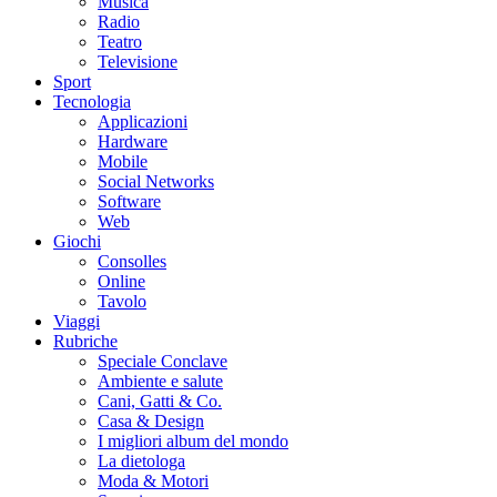
Musica
Radio
Teatro
Televisione
Sport
Tecnologia
Applicazioni
Hardware
Mobile
Social Networks
Software
Web
Giochi
Consolles
Online
Tavolo
Viaggi
Rubriche
Speciale Conclave
Ambiente e salute
Cani, Gatti & Co.
Casa & Design
I migliori album del mondo
La dietologa
Moda & Motori