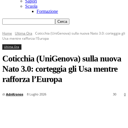
Sapori
Scuola
Formazione
Home
Ultima Ora
Coticchia (UniGenova) sulla nuova Nato 3.0: corteggia gli
Usa mentre rafforza l'Europa
Ultima Ora
Coticchia (UniGenova) sulla nuova
Nato 3.0: corteggia gli Usa mentre
rafforza l’Europa
di
AdnKronos
8 Luglio 2026
30
0