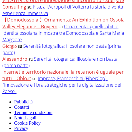
VELATHRI: storia e innovazione si incontrano - Stargate
Consulting
Pisa, all’Acropoli di Volterra la storia diventa
su
esperienza immersiva
【Domodossola 】Ornamenta: An Exhibition on Ossola
Valley Elegance – Buyjem
Ornamenta: gioielli, abiti e
su
identità ossolana in mostra tra Domodossola e Santa Maria
Maggiore
Serenità fotografica: filosofare non basta (prima
Giorgio
su
parte)
Alessandro
Serenità fotografica: filosofare non basta
su
(prima parte)
Internet e territorio nazionale: la rete non è uguale per
tutti – Oblo.it
Imprese, Franceschini (FiberCop):
su
"Innovazione e fibra strategiche per la digitalizzazione del
Paese"
Pubblicità
Contatti
Termini e condizioni
Note Legali
Cookie Policy
Privacy