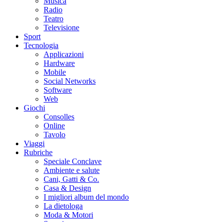
Musica
Radio
Teatro
Televisione
Sport
Tecnologia
Applicazioni
Hardware
Mobile
Social Networks
Software
Web
Giochi
Consolles
Online
Tavolo
Viaggi
Rubriche
Speciale Conclave
Ambiente e salute
Cani, Gatti & Co.
Casa & Design
I migliori album del mondo
La dietologa
Moda & Motori