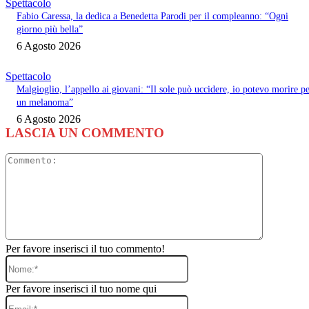
Spettacolo
Fabio Caressa, la dedica a Benedetta Parodi per il compleanno: “Ogni
giorno più bella”
6 Agosto 2026
Spettacolo
Malgioglio, l’appello ai giovani: “Il sole può uccidere, io potevo morire p
un melanoma”
6 Agosto 2026
LASCIA UN COMMENTO
Commento
Per favore inserisci il tuo commento!
Nome:*
Per favore inserisci il tuo nome qui
Email:*