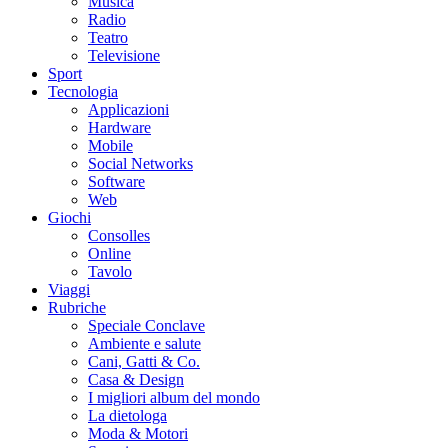
Musica
Radio
Teatro
Televisione
Sport
Tecnologia
Applicazioni
Hardware
Mobile
Social Networks
Software
Web
Giochi
Consolles
Online
Tavolo
Viaggi
Rubriche
Speciale Conclave
Ambiente e salute
Cani, Gatti & Co.
Casa & Design
I migliori album del mondo
La dietologa
Moda & Motori