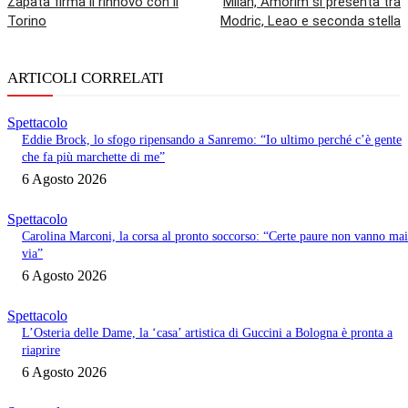
Zapata firma il rinnovo con il
Milan, Amorim si presenta tra
Torino
Modric, Leao e seconda stella
ARTICOLI CORRELATI
Spettacolo
Eddie Brock, lo sfogo ripensando a Sanremo: “Io ultimo perché c’è gente
che fa più marchette di me”
6 Agosto 2026
Spettacolo
Carolina Marconi, la corsa al pronto soccorso: “Certe paure non vanno mai
via”
6 Agosto 2026
Spettacolo
L’Osteria delle Dame, la ‘casa’ artistica di Guccini a Bologna è pronta a
riaprire
6 Agosto 2026