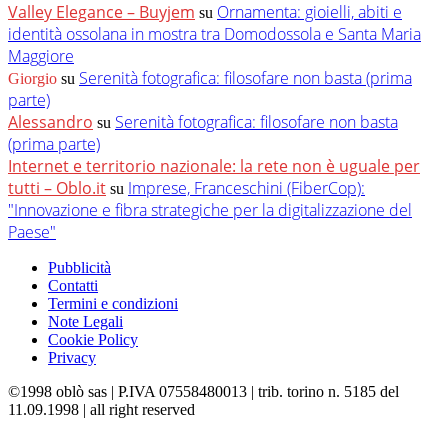
Valley Elegance – Buyjem
Ornamenta: gioielli, abiti e
su
identità ossolana in mostra tra Domodossola e Santa Maria
Maggiore
Serenità fotografica: filosofare non basta (prima
Giorgio
su
parte)
Alessandro
Serenità fotografica: filosofare non basta
su
(prima parte)
Internet e territorio nazionale: la rete non è uguale per
tutti – Oblo.it
Imprese, Franceschini (FiberCop):
su
"Innovazione e fibra strategiche per la digitalizzazione del
Paese"
Pubblicità
Contatti
Termini e condizioni
Note Legali
Cookie Policy
Privacy
©1998 oblò sas | P.IVA 07558480013 | trib. torino n. 5185 del
11.09.1998 | all right reserved