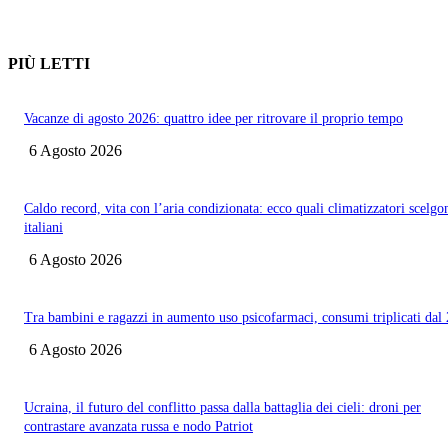
PIÙ LETTI
Vacanze di agosto 2026: quattro idee per ritrovare il proprio tempo
6 Agosto 2026
Caldo record, vita con l’aria condizionata: ecco quali climatizzatori scelgo
italiani
6 Agosto 2026
Tra bambini e ragazzi in aumento uso psicofarmaci, consumi triplicati dal
6 Agosto 2026
Ucraina, il futuro del conflitto passa dalla battaglia dei cieli: droni per
contrastare avanzata russa e nodo Patriot