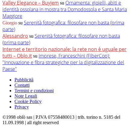
Valley Elegance – Buyjem
Ornamenta: gioielli, abiti e
su
identità ossolana in mostra tra Domodossola e Santa Maria
Maggiore
Serenità fotografica: filosofare non basta (prima
Giorgio
su
parte)
Alessandro
Serenità fotografica: filosofare non basta
su
(prima parte)
Internet e territorio nazionale: la rete non è uguale per
tutti – Oblo.it
Imprese, Franceschini (FiberCop):
su
"Innovazione e fibra strategiche per la digitalizzazione del
Paese"
Pubblicità
Contatti
Termini e condizioni
Note Legali
Cookie Policy
Privacy
©1998 oblò sas | P.IVA 07558480013 | trib. torino n. 5185 del
11.09.1998 | all right reserved