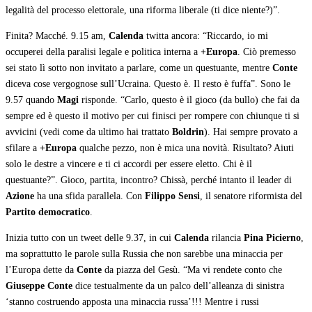
legalità del processo elettorale, una riforma liberale (ti dice niente?)”.
Finita? Macché. 9.15 am,
Calenda
twitta ancora: “Riccardo, io mi
occuperei della paralisi legale e politica interna a
+Europa
. Ciò premesso
sei stato lì sotto non invitato a parlare, come un questuante, mentre
Conte
diceva cose vergognose sull’Ucraina. Questo è. Il resto è fuffa”. Sono le
9.57 quando
Magi
risponde. “Carlo, questo è il gioco (da bullo) che fai da
sempre ed è questo il motivo per cui finisci per rompere con chiunque ti si
avvicini (vedi come da ultimo hai trattato
Boldrin
). Hai sempre provato a
sfilare a
+Europa
qualche pezzo, non è mica una novità. Risultato? Aiuti
solo le destre a vincere e ti ci accordi per essere eletto. Chi è il
questuante?”. Gioco, partita, incontro? Chissà, perché intanto il leader di
Azione
ha una sfida parallela. Con
Filippo Sensi
, il senatore riformista del
Partito democratico
.
Inizia tutto con un tweet delle 9.37, in cui
Calenda
rilancia
Pina Picierno
,
ma soprattutto le parole sulla Russia che non sarebbe una minaccia per
l’Europa dette da
Conte
da piazza del Gesù. “Ma vi rendete conto che
Giuseppe Conte
dice testualmente da un palco dell’alleanza di sinistra
‘stanno costruendo apposta una minaccia russa’!!! Mentre i russi