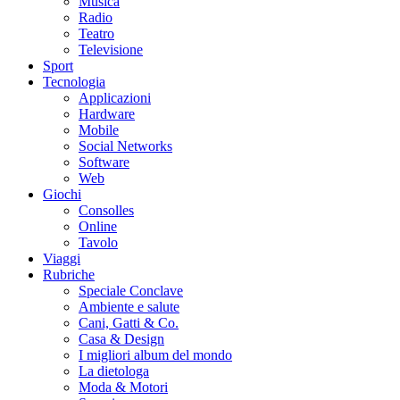
Musica
Radio
Teatro
Televisione
Sport
Tecnologia
Applicazioni
Hardware
Mobile
Social Networks
Software
Web
Giochi
Consolles
Online
Tavolo
Viaggi
Rubriche
Speciale Conclave
Ambiente e salute
Cani, Gatti & Co.
Casa & Design
I migliori album del mondo
La dietologa
Moda & Motori