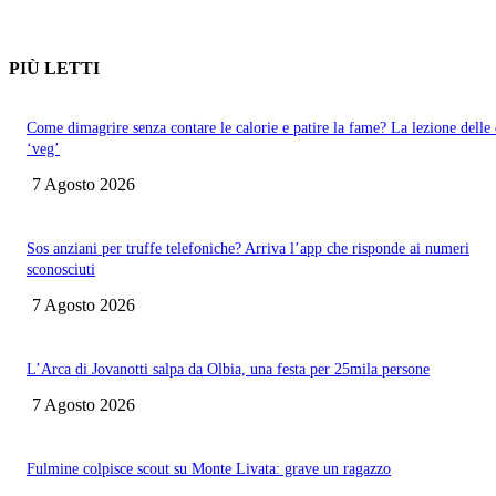
PIÙ LETTI
Come dimagrire senza contare le calorie e patire la fame? La lezione delle 
‘veg’
7 Agosto 2026
Sos anziani per truffe telefoniche? Arriva l’app che risponde ai numeri
sconosciuti
7 Agosto 2026
L’Arca di Jovanotti salpa da Olbia, una festa per 25mila persone
7 Agosto 2026
Fulmine colpisce scout su Monte Livata: grave un ragazzo