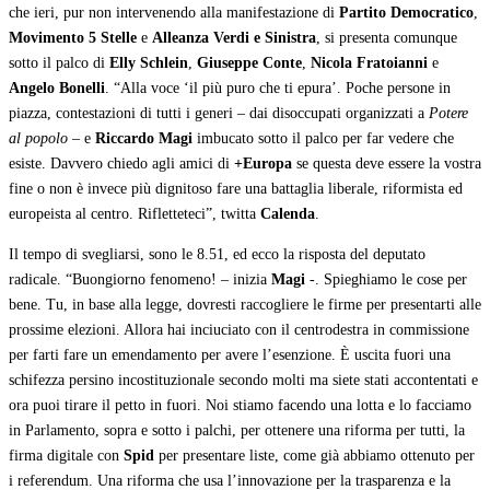
che ieri, pur non intervenendo alla manifestazione di
Partito Democratico
,
Movimento 5 Stelle
e
Alleanza Verdi e Sinistra
, si presenta comunque
sotto il palco di
Elly Schlein
,
Giuseppe Conte
,
Nicola Fratoianni
e
Angelo Bonelli
. “Alla voce ‘il più puro che ti epura’. Poche persone in
piazza, contestazioni di tutti i generi – dai disoccupati organizzati a
Potere
al popolo
– e
Riccardo Magi
imbucato sotto il palco per far vedere che
esiste. Davvero chiedo agli amici di
+Europa
se questa deve essere la vostra
fine o non è invece più dignitoso fare una battaglia liberale, riformista ed
europeista al centro. Rifletteteci”, twitta
Calenda
.
Il tempo di svegliarsi, sono le 8.51, ed ecco la risposta del deputato
radicale. “Buongiorno fenomeno! – inizia
Magi
-. Spieghiamo le cose per
bene. Tu, in base alla legge, dovresti raccogliere le firme per presentarti alle
prossime elezioni. Allora hai inciuciato con il centrodestra in commissione
per farti fare un emendamento per avere l’esenzione. È uscita fuori una
schifezza persino incostituzionale secondo molti ma siete stati accontentati e
ora puoi tirare il petto in fuori. Noi stiamo facendo una lotta e lo facciamo
in Parlamento, sopra e sotto i palchi, per ottenere una riforma per tutti, la
firma digitale con
Spid
per presentare liste, come già abbiamo ottenuto per
i referendum. Una riforma che usa l’innovazione per la trasparenza e la