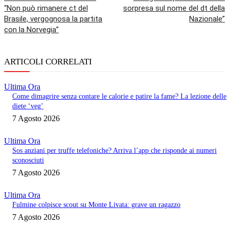
“Non può rimanere ct del
sorpresa sul nome del dt della
Brasile, vergognosa la partita
Nazionale”
con la Norvegia”
ARTICOLI CORRELATI
Ultima Ora
Come dimagrire senza contare le calorie e patire la fame? La lezione delle
diete ‘veg’
7 Agosto 2026
Ultima Ora
Sos anziani per truffe telefoniche? Arriva l’app che risponde ai numeri
sconosciuti
7 Agosto 2026
Ultima Ora
Fulmine colpisce scout su Monte Livata: grave un ragazzo
7 Agosto 2026