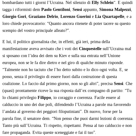
bombardano tutti i giorni l’Ucraina. Nel silenzio di
Elly Schlein
“. E quindi
tagga i riformisti dem
Paolo Gentiloni
,
Sensi
appunto,
Simona Malpezzi
,
Giorgio Gori
,
Graziano Delrio
,
Lorenzo Guerini
e
Lia Quartapelle
, e a
loro chiede provocatorio: “Quanto ancora ritenete di poter tacere su questo
scempio del vostro principale alleato?”.
E lui, il politico giornalista che, in effetti, già ieri, prima della
manifestazione aveva avvisato che i voti dei
Cinquestelle
sull’Ucraina mal
si sposano con l’idea dei dem su Kiev e sulla sua entrata nell’Unione
europea, non se le fa dire dietro e nel giro di qualche minuto risponde.
“Talmente non ho taciuto che l’ho detto subito e lo dico ogni volta. E, se
posso, senza il privilegio di essere fuori dalla costruzione di questa
coalizione. Lo faccio dal primo giorno, non so gli altri”, precisa
Sensi
. Che
(quasi) prontamente riceve la sua risposta dall’ex compagno di partito: “Tu
lo chiami privilegio
Filippo
, io coraggio e coerenza. Facile essere al
calduccio in uno dei due poli, difendendo l’Ucraina a parole ma favorendo
l’andata al governo dei peggiori filoputiniani”. Di nuovo, forse per la
parola fine, il senatore dem. “Non penso che puoi darmi lezioni di coerenza.
Tanto più sull’Ucraina. Ti rispetto, rispettami. Pensa al tuo calduccio e non
fare propaganda. Evita queste sceneggiate e fai il tuo”.