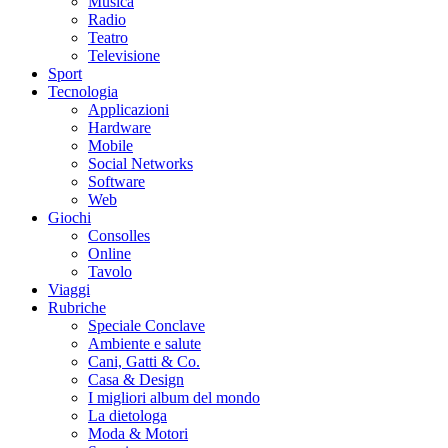
Musica
Radio
Teatro
Televisione
Sport
Tecnologia
Applicazioni
Hardware
Mobile
Social Networks
Software
Web
Giochi
Consolles
Online
Tavolo
Viaggi
Rubriche
Speciale Conclave
Ambiente e salute
Cani, Gatti & Co.
Casa & Design
I migliori album del mondo
La dietologa
Moda & Motori