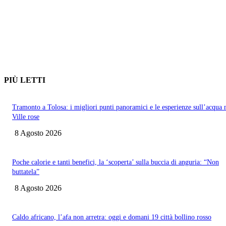
PIÙ LETTI
Tramonto a Tolosa: i migliori punti panoramici e le esperienze sull’acqua 
Ville rose
8 Agosto 2026
Poche calorie e tanti benefici, la ‘scoperta’ sulla buccia di anguria: “Non
buttatela”
8 Agosto 2026
Caldo africano, l’afa non arretra: oggi e domani 19 città bollino rosso