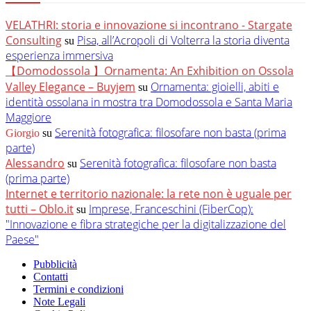
VELATHRI: storia e innovazione si incontrano - Stargate
Consulting
Pisa, all’Acropoli di Volterra la storia diventa
su
esperienza immersiva
【Domodossola 】Ornamenta: An Exhibition on Ossola
Valley Elegance – Buyjem
Ornamenta: gioielli, abiti e
su
identità ossolana in mostra tra Domodossola e Santa Maria
Maggiore
Serenità fotografica: filosofare non basta (prima
Giorgio
su
parte)
Alessandro
Serenità fotografica: filosofare non basta
su
(prima parte)
Internet e territorio nazionale: la rete non è uguale per
tutti – Oblo.it
Imprese, Franceschini (FiberCop):
su
"Innovazione e fibra strategiche per la digitalizzazione del
Paese"
Pubblicità
Contatti
Termini e condizioni
Note Legali