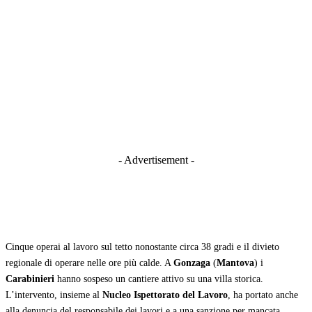
- Advertisement -
Cinque operai al lavoro sul tetto nonostante circa 38 gradi e il divieto
regionale di operare nelle ore più calde. A
Gonzaga
(
Mantova
) i
Carabinieri
hanno sospeso un cantiere attivo su una villa storica.
L’intervento, insieme al
Nucleo Ispettorato del Lavoro
, ha portato anche
alla denuncia del responsabile dei lavori e a una sanzione per mancata