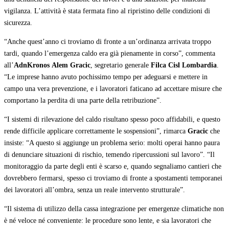
vigilanza. L’attività è stata fermata fino al ripristino delle condizioni di
sicurezza.
“Anche quest’anno ci troviamo di fronte a un’ordinanza arrivata troppo
tardi, quando l’emergenza caldo era già pienamente in corso”, commenta
all’
AdnKronos
Alem Gracic
, segretario generale
Filca Cisl Lombardia
.
“Le imprese hanno avuto pochissimo tempo per adeguarsi e mettere in
campo una vera prevenzione, e i lavoratori faticano ad accettare misure che
comportano la perdita di una parte della retribuzione”.
“I sistemi di rilevazione del caldo risultano spesso poco affidabili, e questo
rende difficile applicare correttamente le sospensioni”, rimarca
Gracic
che
insiste: “A questo si aggiunge un problema serio: molti operai hanno paura
di denunciare situazioni di rischio, temendo ripercussioni sul lavoro”. “Il
monitoraggio da parte degli enti è scarso e, quando segnaliamo cantieri che
dovrebbero fermarsi, spesso ci troviamo di fronte a spostamenti temporanei
dei lavoratori all’ombra, senza un reale intervento strutturale”.
“Il sistema di utilizzo della cassa integrazione per emergenze climatiche non
è né veloce né conveniente: le procedure sono lente, e sia lavoratori che