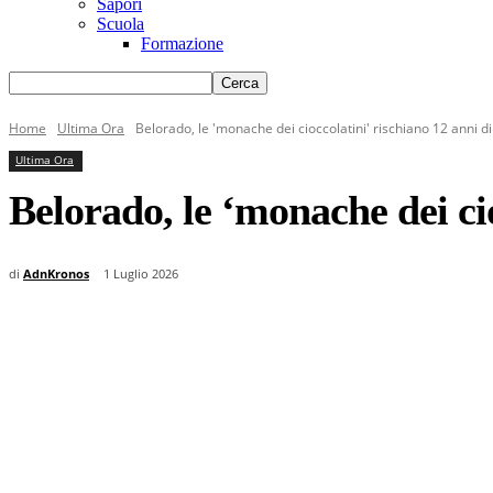
Sapori
Scuola
Formazione
Home
Ultima Ora
Belorado, le 'monache dei cioccolatini' rischiano 12 anni d
Ultima Ora
Belorado, le ‘monache dei cio
di
AdnKronos
1 Luglio 2026