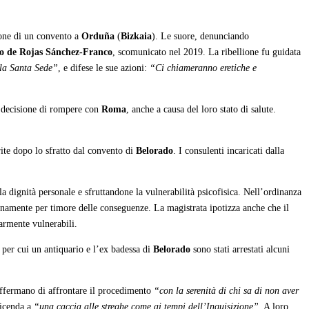
ione di un convento a
Orduña
(
Bizkaia
). Le suore, denunciando
o de Rojas Sánchez-Franco
, scomunicato nel 2019. La ribellione fu guidata
lla Santa Sede”
, e difese le sue azioni:
“Ci chiameranno eretiche e
a decisione di rompere con
Roma
, anche a causa del loro stato di salute.
erite dopo lo sfratto dal convento di
Belorado
. I consulenti incaricati dalla
la dignità personale e sfruttandone la vulnerabilità psicofisica. Nell’ordinanza
pienamente per timore delle conseguenze. La magistrata ipotizza anche che il
larmente vulnerabili.
o per cui un antiquario e l’ex badessa di
Belorado
sono stati arrestati alcuni
ffermano di affrontare il procedimento
“con la serenità di chi sa di non aver
vicenda a
“una caccia alle streghe come ai tempi dell’Inquisizione”
. A loro