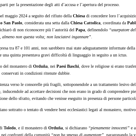
parti per la presentazione degli atti d’accusa e l’apertura del processo.
el maggio 2024 a seguito del rifiuto della
Chiesa
di concedere loro l’acquisiz
lo San Paolo
, considerata una setta dalla
Chiesa Cattolica
, coordinata da
Pabl
ichiarò di non riconoscere più l’autorità del
Papa
, definendolo
“usurpatore de
li, almeno non questa volta; non lasciatevi ingannare”
.
mpresa tra 87 e 101 anni, non sarebbero mai state adeguatamente informate dell
 una quinta presentava gravi difficoltà di linguaggio in seguito a un ictus.
rno del monastero di
Orduña
, nei
Paesi Baschi
, dove le religiose si erano trasf
 conservati in condizioni ritenute dubbie.
tenza verso le consorelle più fragili, sottoponendole a un trattamento lesivo del
ziane, inducendole ad accettare decisioni che non erano in grado di comprendere 
zione dello sfratto, evitando che venisse eseguito in presenza di persone partico
iano sottratto o tentato di vendere beni ecclesiastici legati al monastero, motiv
 di
Toledo
, e il monastero di
Orduña
, si dichiarano
“pienamente innocenti”
e a
e nei confronti della comunità
“non ha smesso di aumentare”
, paragonando la 