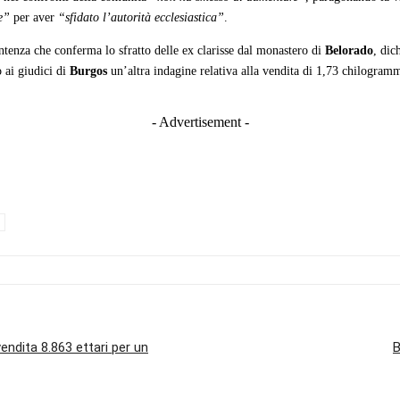
e”
per aver
“sfidato l’autorità ecclesiastica”
.
entenza che conferma lo sfratto delle ex clarisse dal monastero di
Belorado
, dic
o ai giudici di
Burgos
un’altra indagine relativa alla vendita di 1,73 chilogramm
- Advertisement -
vendita 8.863 ettari per un
B