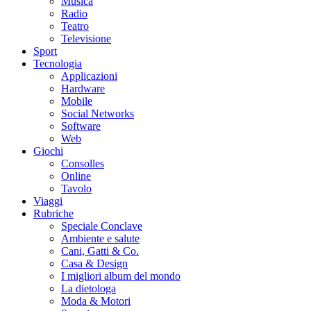
Musica
Radio
Teatro
Televisione
Sport
Tecnologia
Applicazioni
Hardware
Mobile
Social Networks
Software
Web
Giochi
Consolles
Online
Tavolo
Viaggi
Rubriche
Speciale Conclave
Ambiente e salute
Cani, Gatti & Co.
Casa & Design
I migliori album del mondo
La dietologa
Moda & Motori