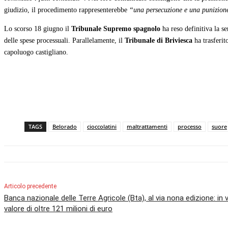
giudizio, il procedimento rappresenterebbe
“una persecuzione e una punizion
Lo scorso 18 giugno il
Tribunale Supremo spagnolo
ha reso definitiva la s
delle spese processuali. Parallelamente, il
Tribunale di Briviesca
ha trasferit
capoluogo castigliano.
TAGS
Belorado
cioccolatini
maltrattamenti
processo
suore
Articolo precedente
Banca nazionale delle Terre Agricole (Bta), al via nona edizione: in 
valore di oltre 121 milioni di euro