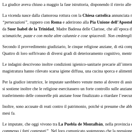
La giudice aveva chiuso a maggio la fase istruttoria, disponendo il rinvio alle 
La vicenda nasce dalla clamorosa rottura con la
Chiesa cattolica
annunciata n
“persecuzioni”
, ruppero con
Roma
e aderirono alla
Pia Unione dell’Aposto
da
Suor Isabel de la Trinidad
, Madre Badessa delle Clarisse, che all’epoca d
scismatiche, pazze e con molte altre calunnie e cose spiacevoli. Non credeteg
Secondo il provvedimento giudiziario, le cinque religiose anziane, di età co
Quattro di loro soffrivano di diversi gradi di deterioramento cognitivo, mentre
Le indagini descrivono inoltre condizioni igienico-sanitarie precarie all’inte
magistratura hanno rilevato scarsa igiene diffusa, una cucina sporca e alimenti
Per la giudice istruttrice, le imputate sarebbero venute meno al dovere di assis
si sostiene inoltre che le religiose esercitassero un forte controllo sulle an
trasferimento delle consorelle più anziane fosse finalizzato a ritardare l’esecu
Inoltre, sono accusate di reati contro il patrimonio, poiché si presume che abb
mesi fa.
Le imputate, che oggi vivono tra
La Puebla de Montalbán
, nella provincia
commesso i fatti contestati”
. Nel loro comunicato sostengono che la pression