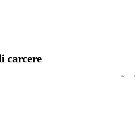
di carcere
92
0