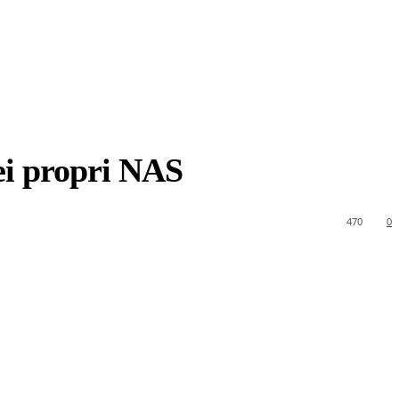
ei propri NAS
470
0