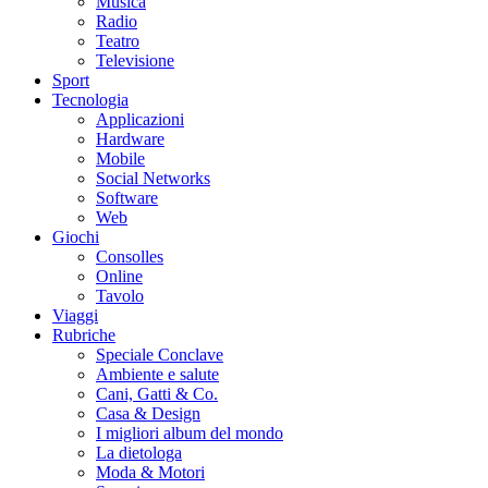
Musica
Radio
Teatro
Televisione
Sport
Tecnologia
Applicazioni
Hardware
Mobile
Social Networks
Software
Web
Giochi
Consolles
Online
Tavolo
Viaggi
Rubriche
Speciale Conclave
Ambiente e salute
Cani, Gatti & Co.
Casa & Design
I migliori album del mondo
La dietologa
Moda & Motori