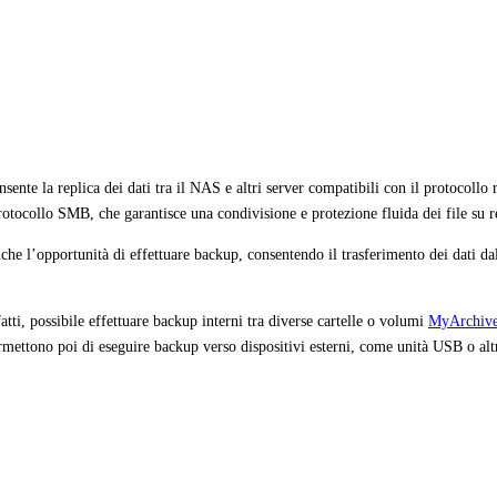
nsente la replica dei dati tra il NAS e altri server compatibili con il protocollo
 protocollo SMB, che garantisce una condivisione e protezione fluida dei file su
he l’opportunità di effettuare backup, consentendo il trasferimento dei dati dal
ti, possibile effettuare backup interni tra diverse cartelle o volumi
MyArchiv
tono poi di eseguire backup verso dispositivi esterni, come unità USB o altri