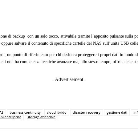
nzione di backup con un solo tocco, attivabile tramite l’apposito pulsante sulla 
oppure salvare il contenuto di specifiche cartelle del NAS sull’unità USB colle
 un punto di riferimento per chi desidera proteggere i propri dati in modo s
 chi non ha competenze tecniche avanzate ma, allo stesso tempo, offre anche str
- Advertisement -
AS
business continuity
cloud ibrido
disaster recovery
gestione dati
inf
oni enterprise
storage aziendale