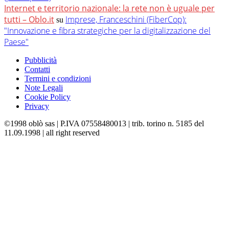
Internet e territorio nazionale: la rete non è uguale per
tutti – Oblo.it
Imprese, Franceschini (FiberCop):
su
"Innovazione e fibra strategiche per la digitalizzazione del
Paese"
Pubblicità
Contatti
Termini e condizioni
Note Legali
Cookie Policy
Privacy
©1998 oblò sas | P.IVA 07558480013 | trib. torino n. 5185 del
11.09.1998 | all right reserved