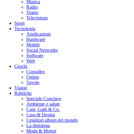
Musica
Radio
Teatro
Televisione
Sport
Tecnologia
Applicazioni
Hardware
Mobile
Social Networks
Software
Web
Giochi
Consolles
Online
Tavolo
Viaggi
Rubriche
Speciale Conclave
Ambiente e salute
Cani, Gatti & Co.
Casa & Design
I migliori album del mondo
La dietologa
Moda & Motori