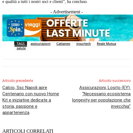
e qualità a tutti i nostri soci e clienti”, ha concluso.
- Advertisement -
TAGS
assicurazioni
Cattaneo
insurtech
Reale Mutua
salute
Articolo precedente
Articolo successivo
Calcio, Ssc Napoli apre
Assicurazioni, Losito (EY):
Centenario con nuovo Home
“Necessario ecosistema
Kit e iniziative dedicate a
longevity per popolazione che
storia, passione e
invecchia”
appartenenza
ARTICOLI CORRELATI