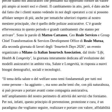
perché siamo noi assicuratori che pensiamo sia opportuno fornire un valore
più ampio ai nostri soci e clienti. Il cambiamento in atto, però, è dato anche
dal fatto che i clienti stanno vedendo in noi degli operatori a cui si possono
affidare sempre di più, anche per tematiche ulteriori rispetto al nostro
mestiere principale, che è quello delle polizze assicurative. C’è grande
effervescenza in questo periodo e grandi cambiamenti che stanno per
arrivare”. Sono le parole di
Matteo Cattaneo
, Ceo
Reale Services
e Group
Chief Transformation & Services Development Office di
Reale Mutua
,
alla seconda giornata di lavori degli
‘Insurtech Days 2026’
, un evento
organizzato a
Milano
da
Italian Insurtech Association
, dal titolo
‘Life,
Health & Longevity’
, la giornata interamente dedicata all’evoluzione dei
modelli assicurativi in ambito vita, Salute e Longevità, in risposta a nuovi
bisogni demografici, sociali e tecnologici.
“Il tema della salute o del welfare sono temi fondamentali per tutti noi
come persone – ha aggiunto -, ma sono anche temi che, con più naturalezza,
si può provare a portare avanti come compagnia assicurativa,
nell’ampliamento del nostro perimetro di attività dei servizi che forniamo.
Per noi, infatti, questo principio di prevenzione, protezione e cura, è un
paradigma che vogliamo seguire, realizzare e portare con valore, affidabilità