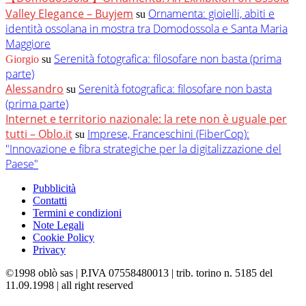
Valley Elegance – Buyjem
Ornamenta: gioielli, abiti e
su
identità ossolana in mostra tra Domodossola e Santa Maria
Maggiore
Serenità fotografica: filosofare non basta (prima
Giorgio
su
parte)
Alessandro
Serenità fotografica: filosofare non basta
su
(prima parte)
Internet e territorio nazionale: la rete non è uguale per
tutti – Oblo.it
Imprese, Franceschini (FiberCop):
su
"Innovazione e fibra strategiche per la digitalizzazione del
Paese"
Pubblicità
Contatti
Termini e condizioni
Note Legali
Cookie Policy
Privacy
©1998 oblò sas | P.IVA 07558480013 | trib. torino n. 5185 del
11.09.1998 | all right reserved