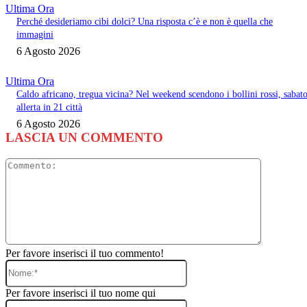
Ultima Ora
Perché desideriamo cibi dolci? Una risposta c’è e non è quella che
immagini
6 Agosto 2026
Ultima Ora
Caldo africano, tregua vicina? Nel weekend scendono i bollini rossi, sabat
allerta in 21 città
6 Agosto 2026
LASCIA UN COMMENTO
Commento
Per favore inserisci il tuo commento!
Nome:*
Per favore inserisci il tuo nome qui
Email:*