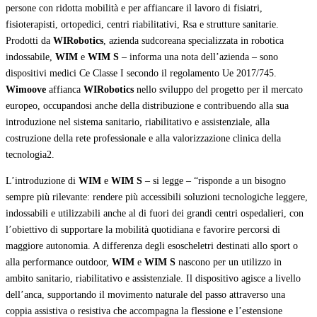
persone con ridotta mobilità e per affiancare il lavoro di fisiatri,
fisioterapisti, ortopedici, centri riabilitativi, Rsa e strutture sanitarie.
Prodotti da
WIRobotics
, azienda sudcoreana specializzata in robotica
indossabile,
WIM
e
WIM S
– informa una nota dell’azienda – sono
dispositivi medici Ce Classe I secondo il regolamento Ue 2017/745.
Wimoove
affianca
WIRobotics
nello sviluppo del progetto per il mercato
europeo, occupandosi anche della distribuzione e contribuendo alla sua
introduzione nel sistema sanitario, riabilitativo e assistenziale, alla
costruzione della rete professionale e alla valorizzazione clinica della
tecnologia2.
L’introduzione di
WIM
e
WIM S
– si legge – “risponde a un bisogno
sempre più rilevante: rendere più accessibili soluzioni tecnologiche leggere,
indossabili e utilizzabili anche al di fuori dei grandi centri ospedalieri, con
l’obiettivo di supportare la mobilità quotidiana e favorire percorsi di
maggiore autonomia. A differenza degli esoscheletri destinati allo sport o
alla performance outdoor,
WIM
e
WIM S
nascono per un utilizzo in
ambito sanitario, riabilitativo e assistenziale. Il dispositivo agisce a livello
dell’anca, supportando il movimento naturale del passo attraverso una
coppia assistiva o resistiva che accompagna la flessione e l’estensione