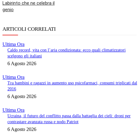
Labirinto che ne celebra il
genio
ARTICOLI CORRELATI
Ultima Ora
Caldo record, vita con l’aria condizionata: ecco quali climatizzatori
scelgono gli italiani
6 Agosto 2026
Ultima Ora
Tra bambini e ragazzi in aumento uso psicofarmaci, consumi triplicati dal
2016
6 Agosto 2026
Ultima Ora
Ucraina, il futuro del conflitto passa dalla battaglia dei cieli: droni per
contrastare avanzata russa e nodo Patriot
6 Agosto 2026