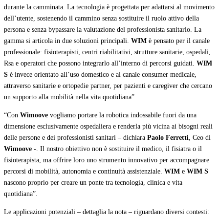
durante la camminata. La tecnologia è progettata per adattarsi al movimento
dell’utente, sostenendo il cammino senza sostituire il ruolo attivo della
persona e senza bypassare la valutazione del professionista sanitario. La
gamma si articola in due soluzioni principali.
WIM
è pensato per il canale
professionale: fisioterapisti, centri riabilitativi, strutture sanitarie, ospedali,
Rsa e operatori che possono integrarlo all’interno di percorsi guidati.
WIM
S
è invece orientato all’uso domestico e al canale consumer medicale,
attraverso sanitarie e ortopedie partner, per pazienti e caregiver che cercano
un supporto alla mobilità nella vita quotidiana”.
“Con
Wimoove
vogliamo portare la robotica indossabile fuori da una
dimensione esclusivamente ospedaliera e renderla più vicina ai bisogni reali
delle persone e dei professionisti sanitari – dichiara
Paolo Ferretti
, Ceo di
Wimoove
-. Il nostro obiettivo non è sostituire il medico, il fisiatra o il
fisioterapista, ma offrire loro uno strumento innovativo per accompagnare
percorsi di mobilità, autonomia e continuità assistenziale.
WIM
e
WIM S
nascono proprio per creare un ponte tra tecnologia, clinica e vita
quotidiana”.
Le applicazioni potenziali – dettaglia la nota – riguardano diversi contesti: