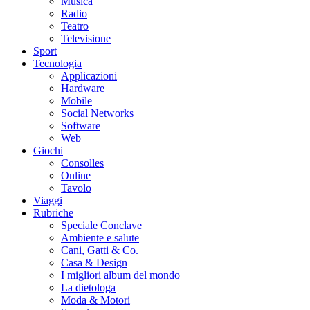
Musica
Radio
Teatro
Televisione
Sport
Tecnologia
Applicazioni
Hardware
Mobile
Social Networks
Software
Web
Giochi
Consolles
Online
Tavolo
Viaggi
Rubriche
Speciale Conclave
Ambiente e salute
Cani, Gatti & Co.
Casa & Design
I migliori album del mondo
La dietologa
Moda & Motori