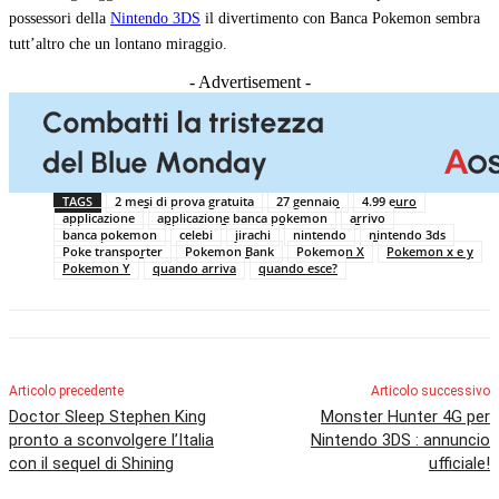
possessori della
Nintendo 3DS
il divertimento con Banca Pokemon sembra
tutt’altro che un lontano miraggio.
- Advertisement -
TAGS
2 mesi di prova gratuita
27 gennaio
4.99 euro
applicazione
applicazione banca pokemon
arrivo
banca pokemon
celebi
jirachi
nintendo
nintendo 3ds
Poke transporter
Pokemon Bank
Pokemon X
Pokemon x e y
Pokemon Y
quando arriva
quando esce?
Articolo precedente
Articolo successivo
Doctor Sleep Stephen King
Monster Hunter 4G per
pronto a sconvolgere l’Italia
Nintendo 3DS : annuncio
con il sequel di Shining
ufficiale!