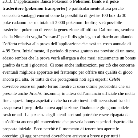
2013. L’applicazione Banca Pokemon o
Pokemon Bank
e il
poke
trasferitore (pokemon transporter)
è partitcolarmente attesa perchè
concederà vantaggi enormi come la possibilità di gestire 100 box da 30
poke cadauno per un totale di 3.000 pokemon. Inoltre, sarà possibile
trasferire i pokemon di vecchia generazione all’ultima. Dai rumors, sembra
che la Nintendo voglia “scusarsi” per il disagio legato al ritardo ampliando
l’offerta relativa alla prova dell’applicazione che avrà un costo annuale di
4.99 Euro. Inizialmente, il periodo di prova gratuto era previsto di un mese,
adesso sembra che la prova verrà allargata a due mesi: sicuramente un bonus
gradito da tutti i giocatori. Ci sono anche indiscrezioni per ciò che concerne
eventuali migliorie apportate nel frattempo per offrire una qualità di gioco
ancora più alta. Si tratta di due protagonisti noti agli esperti:
Celebi
dovrebbe essere un punto fermo mentre ci sono ottime probabilità che sia
presente anche
Jirachi
. Insomma, in attesa dell’annuncio ufficiale che metta
fine a questa lunga aspettativa che ha creato inevitabili nervosismi tra chi
assaporava i pregi della nuova applicazione, finalmente giungono notizie
rassicuranti. La pazienza degli utenti nostrani potrebbe essere ripagata da
un’offerta ancora più conveniente che preveda bonus superiori rispetto alla
proposta iniziale. Ecco perchè è il momento di tenere ben aperte le
orecchie: gli aggiornamenti dovrebbero arrivare a breve e per tutti i