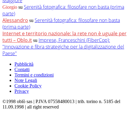
Maggiore
Serenità fotografica: filosofare non basta (prima
Giorgio
su
parte)
Alessandro
Serenità fotografica: filosofare non basta
su
(prima parte)
Internet e territorio nazionale: la rete non è uguale per
tutti – Oblo.it
Imprese, Franceschini (FiberCop):
su
"Innovazione e fibra strategiche per la digitalizzazione del
Paese"
Pubblicità
Contatti
Termini e condizioni
Note Legali
Cookie Policy
Privacy
©1998 oblò sas | P.IVA 07558480013 | trib. torino n. 5185 del
11.09.1998 | all right reserved