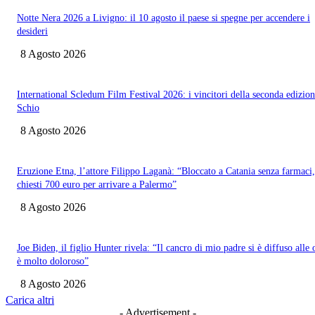
Notte Nera 2026 a Livigno: il 10 agosto il paese si spegne per accendere i
desideri
8 Agosto 2026
International Scledum Film Festival 2026: i vincitori della seconda edizion
Schio
8 Agosto 2026
Eruzione Etna, l’attore Filippo Laganà: “Bloccato a Catania senza farmaci,
chiesti 700 euro per arrivare a Palermo”
8 Agosto 2026
Joe Biden, il figlio Hunter rivela: “Il cancro di mio padre si è diffuso alle 
è molto doloroso”
8 Agosto 2026
Carica altri
- Advertisement -