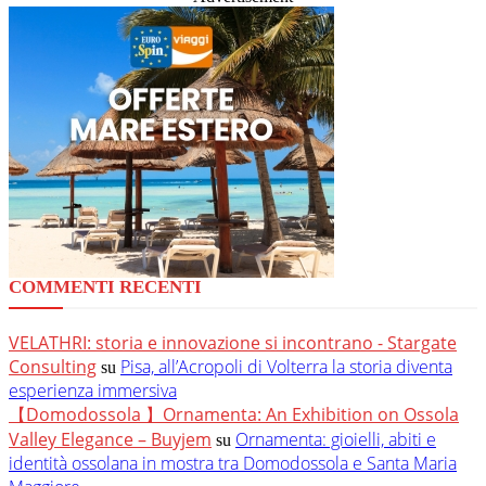
COMMENTI RECENTI
VELATHRI: storia e innovazione si incontrano - Stargate
Consulting
Pisa, all’Acropoli di Volterra la storia diventa
su
esperienza immersiva
【Domodossola 】Ornamenta: An Exhibition on Ossola
Valley Elegance – Buyjem
Ornamenta: gioielli, abiti e
su
identità ossolana in mostra tra Domodossola e Santa Maria