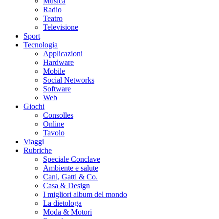
Musica
Radio
Teatro
Televisione
Sport
Tecnologia
Applicazioni
Hardware
Mobile
Social Networks
Software
Web
Giochi
Consolles
Online
Tavolo
Viaggi
Rubriche
Speciale Conclave
Ambiente e salute
Cani, Gatti & Co.
Casa & Design
I migliori album del mondo
La dietologa
Moda & Motori