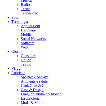
Musica
Radio
Teatro
Televisione
Sport
Tecnologia
Applicazioni
Hardware
Mobile
Social Networks
Software
Web
Giochi
Consolles
Online
Tavolo
Viaggi
Rubriche
Speciale Conclave
Ambiente e salute
Cani, Gatti & Co.
Casa & Design
I migliori album del mondo
La dietologa
Moda & Motori