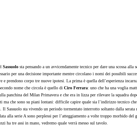
el
Sassuolo
sta pensando a un avvicendamente tecnico per dare una scossa alla sq
ssario per una decisione importante mentre circolano i nomi dei possibili succes
re e prendono corpo tre nuove ipotesi. La prima è quella dell’esperienza incarn
l secondo nome che circola è quello di
Ciro Ferrara
: uno che ha una voglia matt
lla panchina del Milan Primavera e che era in lizza per rilevare la squadra dop
nti ma che sono su piani lontani: difficile capire quale sia l’indirizzo tecnico c
Il Sassuolo sta vivendo un periodo tormentato interrotto soltanto dalla serata m
ata alla serie A sono perplessi per l’atteggiamento a volte troppo morbido del gr
nzi ha tre assi in mano, vedremo quale verrà messo sul tavolo.