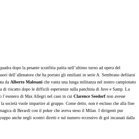
uadra dopo la pesante sconfitta patita nell’ultimo turno ad opera del
sori dell’allenatore che ha portato gli emiliani in serie A. Sembrano defilarsi
ata da
Alberto Malesani
che vanta una lunga militanza nel nostro campionato
a di riscatto dopo le difficili esperienze sulla panchina di Juve e Samp. La
o l’esonero di Max Allegri nel caso in cui
Clarence Seedorf
non avesse
he la società vuole impartire al gruppo. Come detto, non è escluso che alla fine
agica di Berardi con il poker che aveva steso il Milan. I dirigenti pur
uppo anche negli scontri diretti e sul numero eccessivo di gol incassati dalla