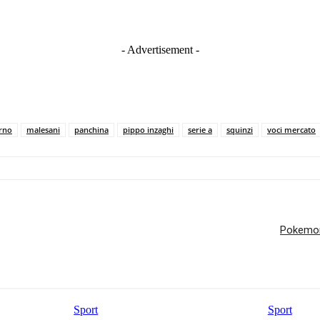
- Advertisement -
orno
malesani
panchina
pippo inzaghi
serie a
squinzi
voci mercato
Pokemon
Sport
Sport