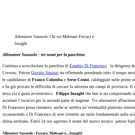
Allenatore Sassuolo Chi tra Malesani Ferrara e
Inzaghi
Allenatore Sassuolo : tre nomi per la panchina
Continua a scricchiolare la panchina di
Eusebio Di Francesco
: la dirigenza d
Livorno. Patron
Giorgio Squinzi
sta riflettendo prendendo tutto il tempo nece
le candidature di
Franco Colomba
e
Serse Cosmi
, caldeggiate nelle prime o
e ha già provato le difficoltà di cercare la salvezza nei campi di provincia. I
terza via è quasi avveniristica :
Filippo Inzaghi
che ben si sta comportando su
accettato l’incarico per la seconda parte di stagione. Tre alternative affascina
Di Francesco possa rimanere, anche se sembra un’eventualità piuttosto remota. 
riconoscendo a Di Francesco di aver rivestito un ruolo fondamentale nella scal
difesa emiliana. Entro 24 ore sapremo il nome del nuovo tecnico: patron Squi
Allenatore Sassuolo : Ferrara, Malesani o…Inzaghi!