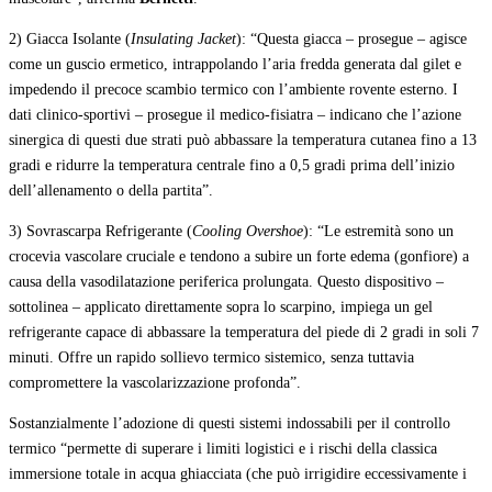
2) Giacca Isolante (
Insulating Jacket
): “Questa giacca – prosegue – agisce
come un guscio ermetico, intrappolando l’aria fredda generata dal gilet e
impedendo il precoce scambio termico con l’ambiente rovente esterno. I
dati clinico-sportivi – prosegue il medico-fisiatra – indicano che l’azione
sinergica di questi due strati può abbassare la temperatura cutanea fino a 13
gradi e ridurre la temperatura centrale fino a 0,5 gradi prima dell’inizio
dell’allenamento o della partita”.
3) Sovrascarpa Refrigerante (
Cooling Overshoe
): “Le estremità sono un
crocevia vascolare cruciale e tendono a subire un forte edema (gonfiore) a
causa della vasodilatazione periferica prolungata. Questo dispositivo –
sottolinea – applicato direttamente sopra lo scarpino, impiega un gel
refrigerante capace di abbassare la temperatura del piede di 2 gradi in soli 7
minuti. Offre un rapido sollievo termico sistemico, senza tuttavia
compromettere la vascolarizzazione profonda”.
Sostanzialmente l’adozione di questi sistemi indossabili per il controllo
termico “permette di superare i limiti logistici e i rischi della classica
immersione totale in acqua ghiacciata (che può irrigidire eccessivamente i