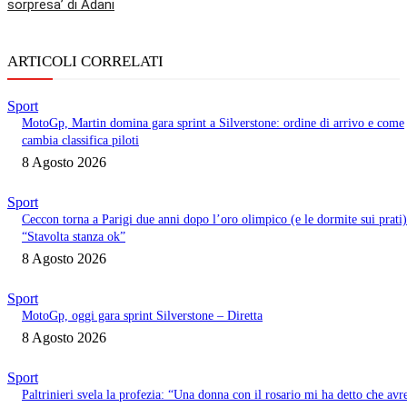
sorpresa’ di Adani
ARTICOLI CORRELATI
Sport
MotoGp, Martin domina gara sprint a Silverstone: ordine di arrivo e come
cambia classifica piloti
8 Agosto 2026
Sport
Ceccon torna a Parigi due anni dopo l’oro olimpico (e le dormite sui prati)
“Stavolta stanza ok”
8 Agosto 2026
Sport
MotoGp, oggi gara sprint Silverstone – Diretta
8 Agosto 2026
Sport
Paltrinieri svela la profezia: “Una donna con il rosario mi ha detto che avr