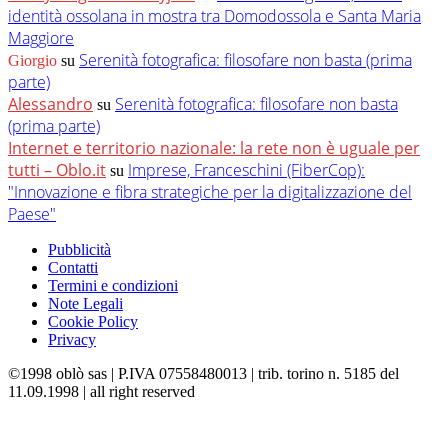
identità ossolana in mostra tra Domodossola e Santa Maria
Maggiore
Serenità fotografica: filosofare non basta (prima
Giorgio
su
parte)
Alessandro
Serenità fotografica: filosofare non basta
su
(prima parte)
Internet e territorio nazionale: la rete non è uguale per
tutti – Oblo.it
Imprese, Franceschini (FiberCop):
su
"Innovazione e fibra strategiche per la digitalizzazione del
Paese"
Pubblicità
Contatti
Termini e condizioni
Note Legali
Cookie Policy
Privacy
©1998 oblò sas | P.IVA 07558480013 | trib. torino n. 5185 del
11.09.1998 | all right reserved