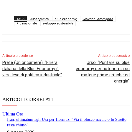
TAGS
Assonautica
blue economy
Giovanni Acampora
PIL nazionale
sviluppo sostenibile
Articolo precedente
Articolo successivo
Prete (Unioncamere): “Filiera
Urso: “Puntare su blue
italiana della Blue Economy è
economy per autonomia su
vera leva di politica industriale”
materie prime critiche ed
energia”
ARTICOLI CORRELATI
Ultima Ora
Iran, ultimatum agli Usa per Hormuz: “Via il blocco navale o lo Stretto
resta chiuso”