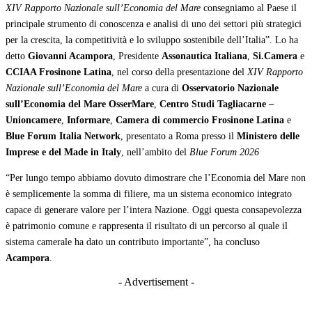
XIV Rapporto Nazionale sull’Economia del Mare
consegniamo al Paese il
principale strumento di conoscenza e analisi di uno dei settori più strategici
per la crescita, la competitività e lo sviluppo sostenibile dell’Italia”. Lo ha
detto
Giovanni Acampora
, Presidente
Assonautica Italiana
,
Si.Camera
e
CCIAA Frosinone Latina
, nel corso della presentazione del
XIV Rapporto
Nazionale sull’Economia del Mare
a cura di
Osservatorio Nazionale
sull’Economia del Mare OsserMare
,
Centro Studi Tagliacarne –
Unioncamere
,
Informare
,
Camera di commercio Frosinone Latina
e
Blue Forum Italia Network
, presentato a Roma presso il
Ministero delle
Imprese e del Made in Italy
, nell’ambito del
Blue Forum 2026
“Per lungo tempo abbiamo dovuto dimostrare che l’Economia del Mare non
è semplicemente la somma di filiere, ma un sistema economico integrato
capace di generare valore per l’intera Nazione. Oggi questa consapevolezza
è patrimonio comune e rappresenta il risultato di un percorso al quale il
sistema camerale ha dato un contributo importante”, ha concluso
Acampora
.
- Advertisement -