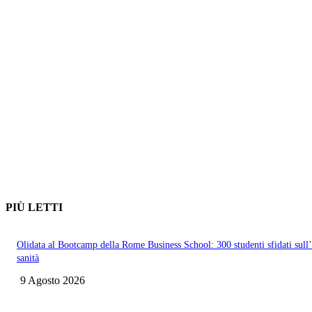
PIÙ LETTI
Olidata al Bootcamp della Rome Business School: 300 studenti sfidati sull
sanità
9 Agosto 2026