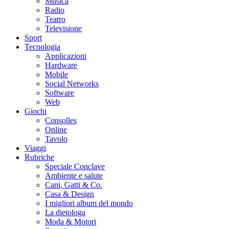
Musica
Radio
Teatro
Televisione
Sport
Tecnologia
Applicazioni
Hardware
Mobile
Social Networks
Software
Web
Giochi
Consolles
Online
Tavolo
Viaggi
Rubriche
Speciale Conclave
Ambiente e salute
Cani, Gatti & Co.
Casa & Design
I migliori album del mondo
La dietologa
Moda & Motori