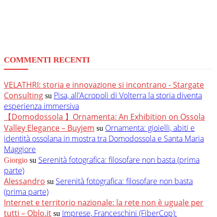
COMMENTI RECENTI
VELATHRI: storia e innovazione si incontrano - Stargate
Consulting
Pisa, all’Acropoli di Volterra la storia diventa
su
esperienza immersiva
【Domodossola 】Ornamenta: An Exhibition on Ossola
Valley Elegance – Buyjem
Ornamenta: gioielli, abiti e
su
identità ossolana in mostra tra Domodossola e Santa Maria
Maggiore
Serenità fotografica: filosofare non basta (prima
Giorgio
su
parte)
Alessandro
Serenità fotografica: filosofare non basta
su
(prima parte)
Internet e territorio nazionale: la rete non è uguale per
tutti – Oblo.it
Imprese, Franceschini (FiberCop):
su