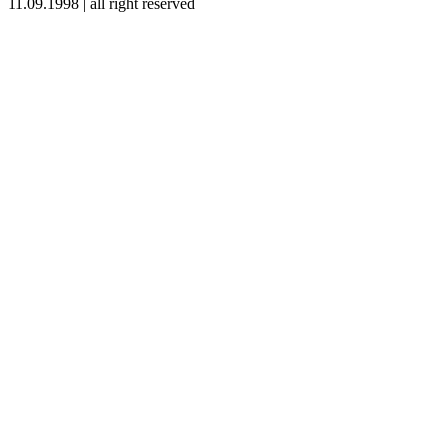
11.09.1998 | all right reserved