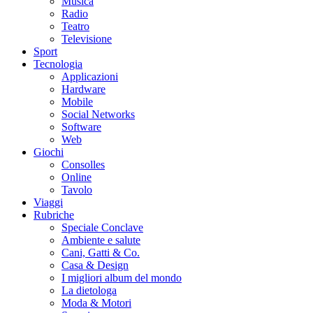
Musica
Radio
Teatro
Televisione
Sport
Tecnologia
Applicazioni
Hardware
Mobile
Social Networks
Software
Web
Giochi
Consolles
Online
Tavolo
Viaggi
Rubriche
Speciale Conclave
Ambiente e salute
Cani, Gatti & Co.
Casa & Design
I migliori album del mondo
La dietologa
Moda & Motori