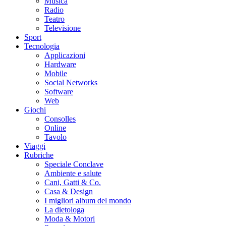
Musica
Radio
Teatro
Televisione
Sport
Tecnologia
Applicazioni
Hardware
Mobile
Social Networks
Software
Web
Giochi
Consolles
Online
Tavolo
Viaggi
Rubriche
Speciale Conclave
Ambiente e salute
Cani, Gatti & Co.
Casa & Design
I migliori album del mondo
La dietologa
Moda & Motori