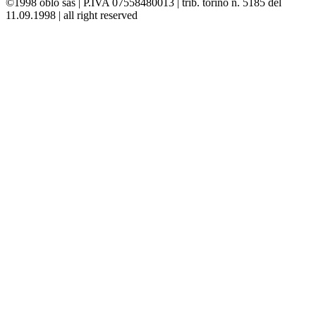
©1998 oblò sas | P.IVA 07558480013 | trib. torino n. 5185 del
11.09.1998 | all right reserved