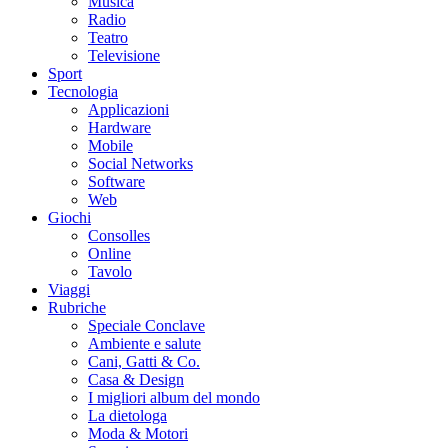
Musica
Radio
Teatro
Televisione
Sport
Tecnologia
Applicazioni
Hardware
Mobile
Social Networks
Software
Web
Giochi
Consolles
Online
Tavolo
Viaggi
Rubriche
Speciale Conclave
Ambiente e salute
Cani, Gatti & Co.
Casa & Design
I migliori album del mondo
La dietologa
Moda & Motori