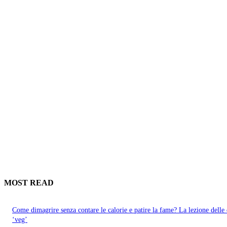
MOST READ
Come dimagrire senza contare le calorie e patire la fame? La lezione delle 
‘veg’