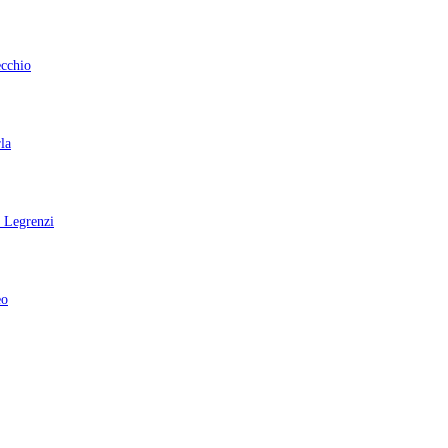
ecchio
la
i Legrenzi
eo