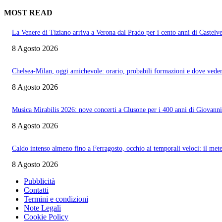
MOST READ
La Venere di Tiziano arriva a Verona dal Prado per i cento anni di Castelv
8 Agosto 2026
Chelsea-Milan, oggi amichevole: orario, probabili formazioni e dove veder
8 Agosto 2026
Musica Mirabilis 2026: nove concerti a Clusone per i 400 anni di Giovann
8 Agosto 2026
Caldo intenso almeno fino a Ferragosto, occhio ai temporali veloci: il met
8 Agosto 2026
Pubblicità
Contatti
Termini e condizioni
Note Legali
Cookie Policy