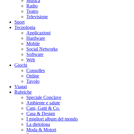
Musica
Radio
Teatro
Televisione
Sport
Tecnologia
Applicazioni
Hardware
Mobile
Social Networks
Software
Web
Giochi
Consolles
Online
Tavolo
Viaggi
Rubriche
Speciale Conclave
Ambiente e salute
Cani, Gatti & Co.
Casa & Design
I migliori album del mondo
La dietologa
Moda & Motori