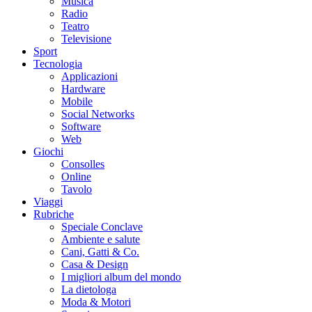
Musica
Radio
Teatro
Televisione
Sport
Tecnologia
Applicazioni
Hardware
Mobile
Social Networks
Software
Web
Giochi
Consolles
Online
Tavolo
Viaggi
Rubriche
Speciale Conclave
Ambiente e salute
Cani, Gatti & Co.
Casa & Design
I migliori album del mondo
La dietologa
Moda & Motori