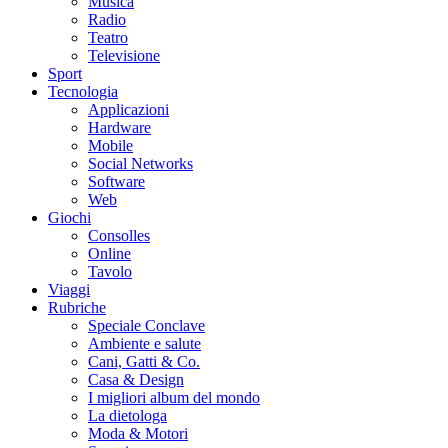
Musica
Radio
Teatro
Televisione
Sport
Tecnologia
Applicazioni
Hardware
Mobile
Social Networks
Software
Web
Giochi
Consolles
Online
Tavolo
Viaggi
Rubriche
Speciale Conclave
Ambiente e salute
Cani, Gatti & Co.
Casa & Design
I migliori album del mondo
La dietologa
Moda & Motori