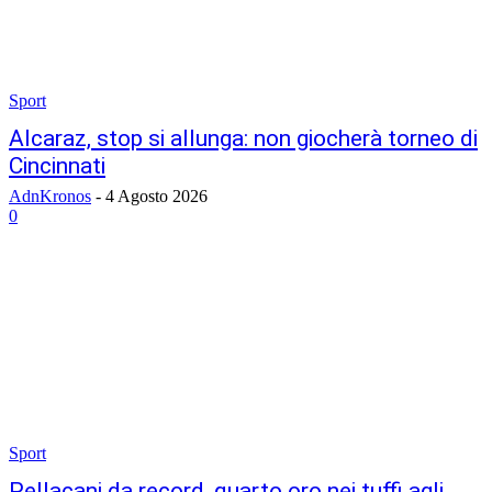
Sport
Alcaraz, stop si allunga: non giocherà torneo di
Cincinnati
AdnKronos
-
4 Agosto 2026
0
Sport
Pellacani da record, quarto oro nei tuffi agli