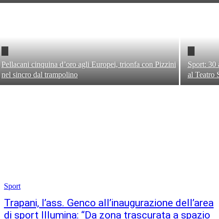
Pellacani cinquina d’oro agli Europei, trionfa con Pizzini
Sport: 30
nel sincro dal trampolino
al Teatro 
Sport
Trapani, l’ass. Genco all’inaugurazione dell’area
di sport Illumina: “Da zona trascurata a spazio