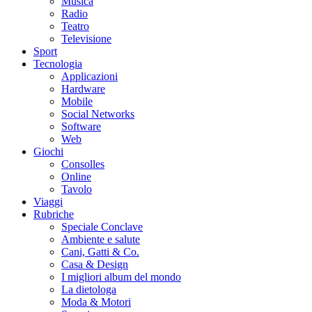
Musica
Radio
Teatro
Televisione
Sport
Tecnologia
Applicazioni
Hardware
Mobile
Social Networks
Software
Web
Giochi
Consolles
Online
Tavolo
Viaggi
Rubriche
Speciale Conclave
Ambiente e salute
Cani, Gatti & Co.
Casa & Design
I migliori album del mondo
La dietologa
Moda & Motori