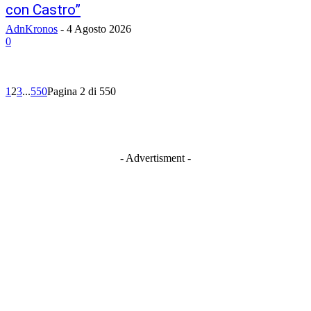
con Castro”
AdnKronos
-
4 Agosto 2026
0
1
2
3
...
550
Pagina 2 di 550
- Advertisment -