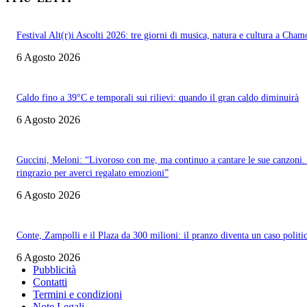
Festival Alt(r)i Ascolti 2026: tre giorni di musica, natura e cultura a Cham
6 Agosto 2026
Caldo fino a 39°C e temporali sui rilievi: quando il gran caldo diminuirà
6 Agosto 2026
Guccini, Meloni: “Livoroso con me, ma continuo a cantare le sue canzoni.
ringrazio per averci regalato emozioni”
6 Agosto 2026
Conte, Zampolli e il Plaza da 300 milioni: il pranzo diventa un caso politi
6 Agosto 2026
Pubblicità
Contatti
Termini e condizioni
Note Legali