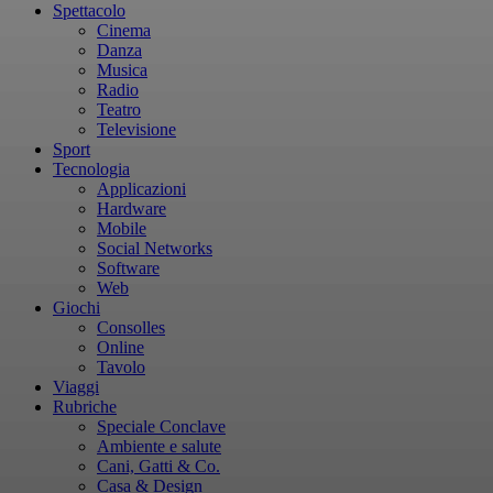
Spettacolo
Cinema
Danza
Musica
Radio
Teatro
Televisione
Sport
Tecnologia
Applicazioni
Hardware
Mobile
Social Networks
Software
Web
Giochi
Consolles
Online
Tavolo
Viaggi
Rubriche
Speciale Conclave
Ambiente e salute
Cani, Gatti & Co.
Casa & Design