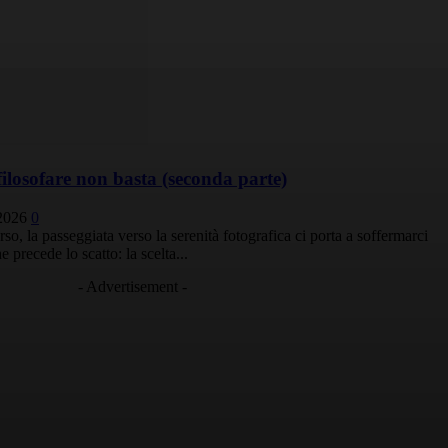
filosofare non basta (seconda parte)
2026
0
so, la passeggiata verso la serenità fotografica ci porta a soffermarci
precede lo scatto: la scelta...
- Advertisement -