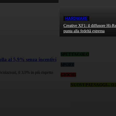
HARDWARE
Creative XF1: il diffusore Hi-
punta alla fedeltà estrema
SPETTACOLO
olla al 5,9% senza incentivi
SPORT
colazioni, il 3,9% in più rispetto
GIOCHI
NUOVI PAESAGGI... 