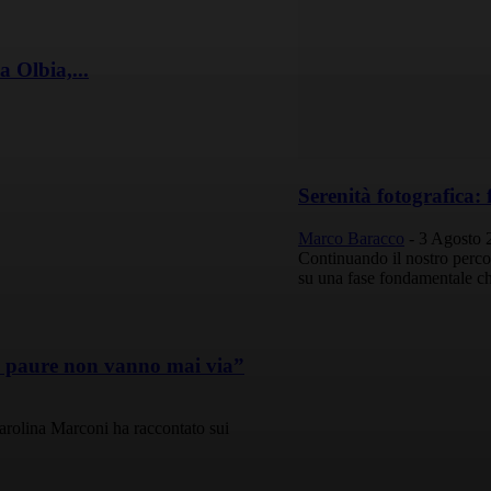
 Olbia,...
Serenità fotografica: 
Marco Baracco
-
3 Agosto 
Continuando il nostro percor
su una fase fondamentale che 
te paure non vanno mai via”
Carolina Marconi ha raccontato sui